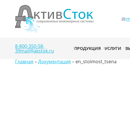
m
8-800-350-58-
ПРОДУКЦИЯ
УСЛУГИ
В
39
mail@akstok.ru
Главная
–
Документация
–
en_stoimost_tsena