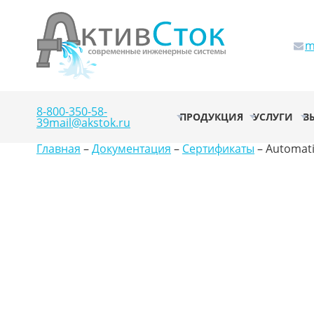
m
8-800-350-58-
ПРОДУКЦИЯ
УСЛУГИ
В
39
mail@akstok.ru
Главная
–
Документация
–
Сертификаты
–
Automati