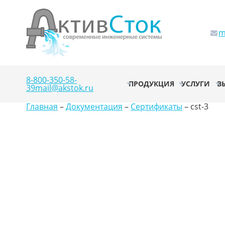
m
8-800-350-58-
ПРОДУКЦИЯ
УСЛУГИ
В
39
mail@akstok.ru
Главная
–
Документация
–
Сертификаты
–
cst-3