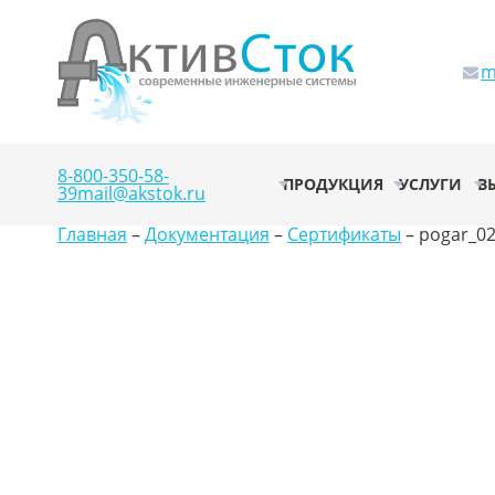
m
8-800-350-58-
ПРОДУКЦИЯ
УСЛУГИ
В
39
mail@akstok.ru
Главная
–
Документация
–
Сертификаты
–
pogar_0