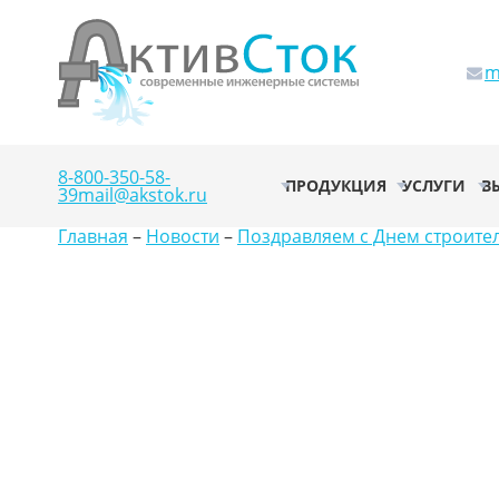
m
8-800-350-58-
ПРОДУКЦИЯ
УСЛУГИ
В
39
mail@akstok.ru
Главная
–
Новости
–
Поздравляем с Днем строител