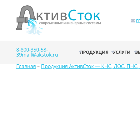
m
8-800-350-58-
ПРОДУКЦИЯ
УСЛУГИ
В
39
mail@akstok.ru
Главная
–
Продукция АктивСток — КНС, ЛОС, ПНС, 