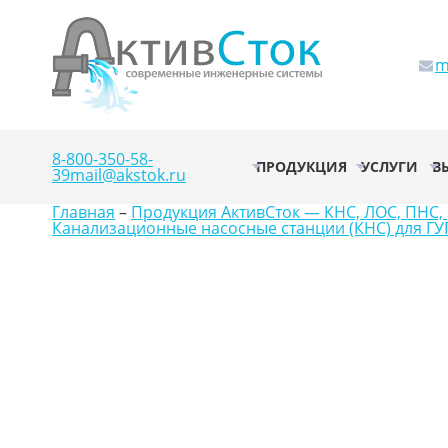
m
8-800-350-58-
ПРОДУКЦИЯ
УСЛУГИ
В
39
mail@akstok.ru
Главная
–
Продукция АктивСток — КНС, ЛОС, ПНС, 
Канализационные насосные станции (КНС) для ГУ