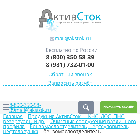
mail@akstok.ru
Бесплатно по России
8 (800) 350-58-39
8 (981) 732-01-00
Обратный звонок
Запросить расчёт
8-800-350-58-
ПОЛУЧИТЬ РАСЧЁТ
39
mail@akstok.ru
Главная
–
Продукция АктивСток — КНС, ЛОС, ПНС,
резервуары и др.
–
Очистные сооружения различного
профиля
–
Бензомаслоотделитель, нефтеуловитель,
нефтеловушка
–
бензомаслоотделитель