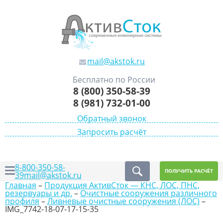
mail@akstok.ru
Бесплатно по России
8 (800) 350-58-39
8 (981) 732-01-00
Обратный звонок
Запросить расчёт
8-800-350-58-
ПОЛУЧИТЬ РАСЧЁТ
39
mail@akstok.ru
Главная
–
Продукция АктивСток — КНС, ЛОС, ПНС,
резервуары и др.
–
Очистные сооружения различного
профиля
–
Ливневые очистные сооружения (ЛОС)
–
IMG_7742-18-07-17-15-35