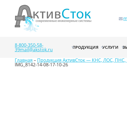
m
8-800-350-58-
ПРОДУКЦИЯ
УСЛУГИ
В
39
mail@akstok.ru
Главная
–
Продукция АктивСток — КНС, ЛОС, ПНС, 
IMG_8142-14-08-17-10-26