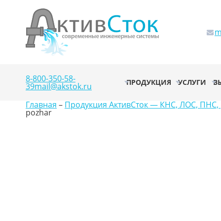
m
8-800-350-58-
ПРОДУКЦИЯ
УСЛУГИ
В
39
mail@akstok.ru
Главная
–
Продукция АктивСток — КНС, ЛОС, ПНС, 
pozhar