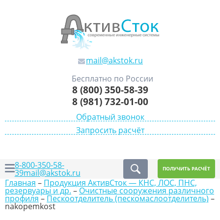
mail@akstok.ru
Бесплатно по России
8 (800) 350-58-39
8 (981) 732-01-00
Обратный звонок
Запросить расчёт
8-800-350-58-
ПОЛУЧИТЬ РАСЧЁТ
39
mail@akstok.ru
Главная
–
Продукция АктивСток — КНС, ЛОС, ПНС,
резервуары и др.
–
Очистные сооружения различного
профиля
–
Пескоотделитель (пескомаслоотделитель)
–
nakopemkost