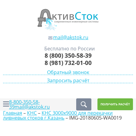
mail@akstok.ru
Бесплатно по России
8 (800) 350-58-39
8 (981) 732-01-00
Обратный звонок
Запросить расчёт
8-800-350-58-
ПОЛУЧИТЬ РАСЧЁТ
39
mail@akstok.ru
Главная
–
КНС
–
КНС 3000х9000 для перекачки
ливневых стоков г.Казань
–
IMG-20180605-WA0019