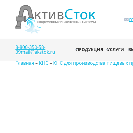
m
8-800-350-58-
ПРОДУКЦИЯ
УСЛУГИ
В
39
mail@akstok.ru
Главная
–
КНС
–
КНС для производства пищевых пр