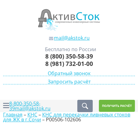
mail@akstok.ru
Бесплатно по России
8 (800) 350-58-39
8 (981) 732-01-00
Обратный звонок
Запросить расчёт
8-800-350-58-
ПОЛУЧИТЬ РАСЧЁТ
39
mail@akstok.ru
Главная
–
КНС
–
КНС для перекачки ливневых стоков
для ЖК в г.Сочи
–
P00506-102606