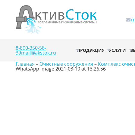
m
8-800-350-58-
ПРОДУКЦИЯ
УСЛУГИ
В
39
mail@akstok.ru
Главная
–
Очистные сооружения
–
Комплекс очис
WhatsApp Image 2021-03-10 at 13.26.56