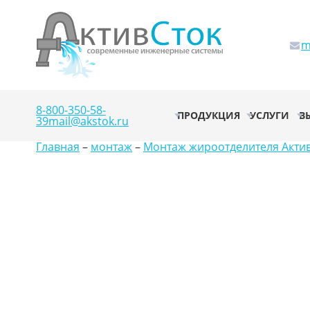
m
8-800-350-58-
ПРОДУКЦИЯ
УСЛУГИ
В
39
mail@akstok.ru
Главная
–
монтаж
–
Монтаж жироотделителя Актив