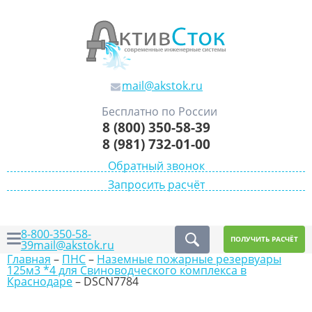
mail@akstok.ru
Бесплатно по России
8 (800) 350-58-39
8 (981) 732-01-00
Обратный звонок
Запросить расчёт
8-800-350-58-
ПОЛУЧИТЬ РАСЧЁТ
39
mail@akstok.ru
Главная
–
ПНС
–
Наземные пожарные резервуары
125м3 *4 для Свиноводческого комплекса в
Краснодаре
–
DSCN7784