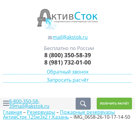
mail@akstok.ru
Бесплатно по России
8 (800) 350-58-39
8 (981) 732-01-00
Обратный звонок
Запросить расчёт
8-800-350-58-
ПОЛУЧИТЬ РАСЧЁТ
39
mail@akstok.ru
Главная
–
Резервуары
–
Пожарные резервуары
АктивСток 125м3х2 г.Казань
–
IMG_0658-26-10-17-14-50