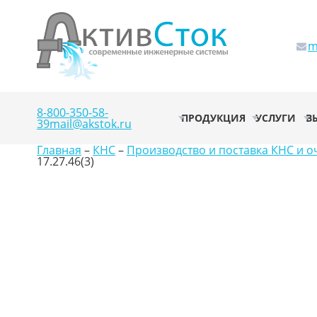
m
8-800-350-58-
ПРОДУКЦИЯ
УСЛУГИ
В
39
mail@akstok.ru
Главная
–
КНС
–
Производство и поставка КНС и о
17.27.46(3)