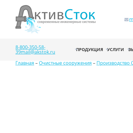
m
8-800-350-58-
ПРОДУКЦИЯ
УСЛУГИ
В
39
mail@akstok.ru
Главная
–
Очистные сооружения
–
Производство О