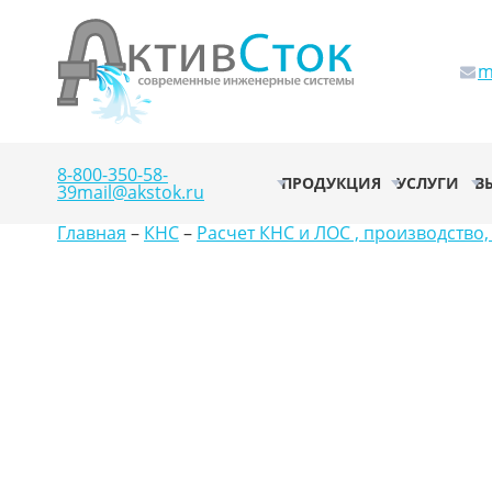
m
8-800-350-58-
ПРОДУКЦИЯ
УСЛУГИ
В
39
mail@akstok.ru
Главная
–
КНС
–
Расчет КНС и ЛОС , производство,