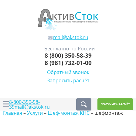
mail@akstok.ru
Бесплатно по России
8 (800) 350-58-39
8 (981) 732-01-00
Обратный звонок
Запросить расчёт
8-800-350-58-
ПОЛУЧИТЬ РАСЧЁТ
39
mail@akstok.ru
Главная
–
Услуги
–
Шеф-монтаж КНС
–
шефмонтаж