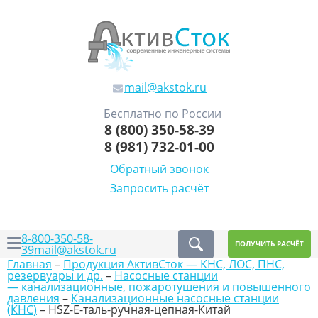
mail@akstok.ru
Бесплатно по России
8 (800) 350-58-39
8 (981) 732-01-00
Обратный звонок
Запросить расчёт
8-800-350-58-
ПОЛУЧИТЬ РАСЧЁТ
39
mail@akstok.ru
Главная
–
Продукция АктивСток — КНС, ЛОС, ПНС,
резервуары и др.
–
Насосные станции
— канализационные, пожаротушения и повышенного
давления
–
Канализационные насосные станции
(КНС)
–
HSZ-E-таль-ручная-цепная-Китай