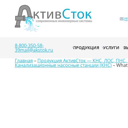
m
8-800-350-58-
ПРОДУКЦИЯ
УСЛУГИ
В
39
mail@akstok.ru
Главная
–
Продукция АктивСток — КНС, ЛОС, ПНС, 
Канализационные насосные станции (КНС)
–
Whats