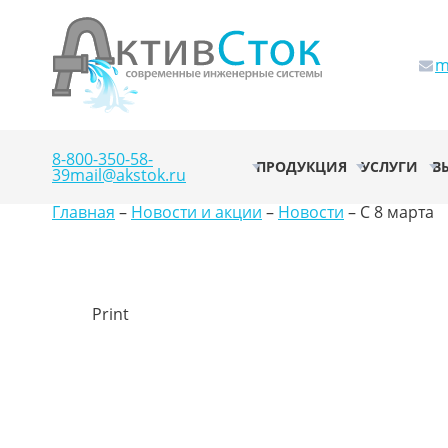
m
8-800-350-58-
ПРОДУКЦИЯ
УСЛУГИ
В
39
mail@akstok.ru
Главная
–
Новости и акции
–
Новости
–
C 8 марта
Print