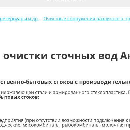
резервуары и др.
–
Очистные сооружения различного п
 очистки сточных вод А
твенно-бытовых стоков с производительнос
 нержавеющей стали и армированного стеклопластика. В
ытовых стоков:
дприятия (при отсутствии возможности подключения к 
дческие, мясокомбинаты, рыбокомбинаты, молочная 