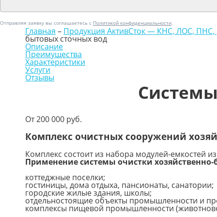
Отправляя заявку вы соглашаетесь с
Политикой конфиденциальности
.
Главная
–
Продукция АктивСток — КНС, ЛОС, ПНС, 
бытовых сточных вод
Описание
Преимущества
Характеристики
Услуги
Отзывы
Системы
От 200 000 руб.
Комплекс очистных сооружений хозяйс
Комплекс состоит из набора модулей-емкостей из
Применение системы очистки хозяйственно-б
коттеджные поселки;
гостиницы, дома отдыха, пансионаты, санатории;
городские жилые здания, школы;
отдельностоящие объекты промышленности и пре
комплексы пищевой промышленности (животново