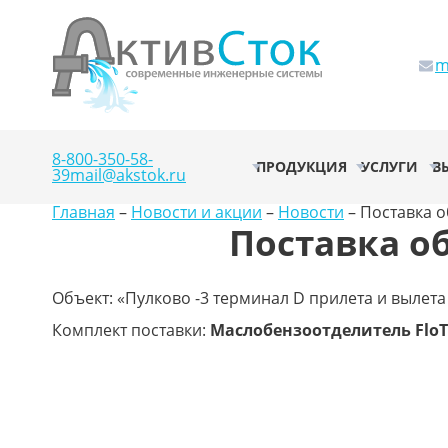
m
8-800-350-58-
ПРОДУКЦИЯ
УСЛУГИ
В
39
mail@akstok.ru
Главная
–
Новости и акции
–
Новости
–
Поставка о
Поставка о
Объект: «Пулково -3 терминал D прилета и вылета
Комплект поставки:
Маслобензоотделитель Flo