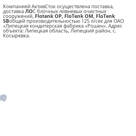
Компанией АктивСток осуществлена поставка,
доставка
ЛО
С блочных ливневых очистных
сооружений,
Flotenk OP, FloTenk OM, FloTenk
SB
общей производительностью 125 л/сек для ОАО
«Липецкая кондитерская фабрика «Рошен». Адрес
объекта: Липецкая область, Липецкий район, с.
Косыревка.