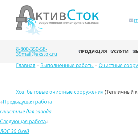
m
8-800-350-58-
ПРОДУКЦИЯ
УСЛУГИ
В
39
mail@akstok.ru
Главная
–
Выполненные работы
–
Очистные соор
Хоз. бытовые очистные сооружения
(Тепличный к
Предыдущая работа
Очистные для завода
Следующая работа
ЛОС 30 Окей