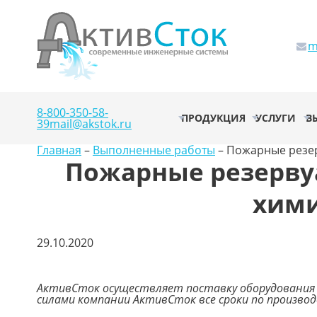
m
8-800-350-58-
ПРОДУКЦИЯ
УСЛУГИ
В
39
mail@akstok.ru
Главная
–
Выполненные работы
–
Пожарные резер
Пожарные резерву
хими
29.10.2020
АктивСток осуществляет поставку оборудования н
силами компании АктивСток все сроки по произво