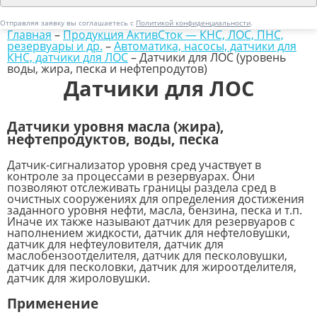
Отправляя заявку вы соглашаетесь с
Политикой конфиденциальности
.
Главная
–
Продукция АктивСток — КНС, ЛОС, ПНС,
резервуары и др.
–
Автоматика, насосы, датчики для
КНС, датчики для ЛОС
–
Датчики для ЛОС (уровень
воды, жира, песка и нефтепродутов)
Датчики для ЛОС
Датчики уровня масла (жира),
нефтепродуктов, воды, песка
Датчик-сигнализатор уровня сред участвует в
контроле за процессами в резервуарах. Они
позволяют отслеживать границы раздела сред в
очистных сооружениях для определения достижения
заданного уровня нефти, масла, бензина, песка и т.п.
Иначе их также называют датчик для резервуаров с
наполнением жидкости, датчик для нефтеловушки,
датчик для нефтеуловителя, датчик для
маслобензоотделителя, датчик для песколовушки,
датчик для песколовки, датчик для жироотделителя,
датчик для жироловушки.
Применение