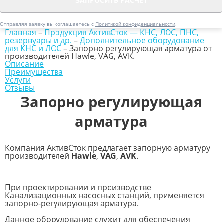
Отправляя заявку вы соглашаетесь с
Политикой конфиденциальности
.
Главная
–
Продукция АктивСток — КНС, ЛОС, ПНС,
резервуары и др.
–
Дополнительное оборудование
для КНС и ЛОС
–
Запорно регулирующая арматура от
производителей Hawle, VAG, AVK.
Описание
Преимущества
Услуги
Отзывы
Запорно регулирующая
арматура
Компания АктивСток предлагает запорную арматуру
производителей
Hawle
,
VAG
,
AVK
.
При проектировании и производстве
Канализационных насосных станций, применяется
запорно-регулирующая арматура.
Данное оборудование служит для обеспечения