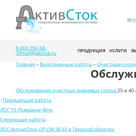
m
8-800-350-58-
ПРОДУКЦИЯ
УСЛУГИ
В
39
mail@akstok.ru
Главная
–
Выполненные работы
–
Очистные соор
Обслуж
Обслуживание очистных ливневых стоков
25 и 40
Предыдущая работа
ЛОС 10 Пожарное депо
Следующая работа
ЛОС АктивСток OP OM SB 60 в Тверской области